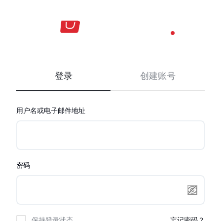
跳
过
内
容
登录
创建账号
必
用户名或电子邮件地址
需
必
密码
需
保持登录状态
忘记密码？