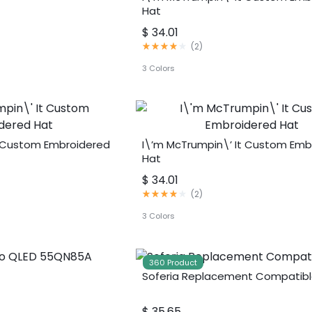
Hat
$
34.01
评
(
2
)
分
4.00
3 Colors
满
分
5
分
t Custom Embroidered
I\’m McTrumpin\’ It Custom Emb
Hat
$
34.01
评
(
2
)
分
4.00
3 Colors
满
分
5
分
360 Product
Soferia Replacement Compatibl
$
35.65