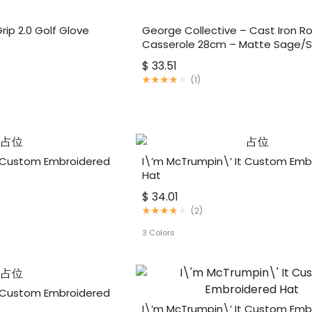
rip 2.0 Golf Glove
George Collective – Cast Iron R
Casserole 28cm – Matte Sage/Sil
$
33.51
评
(
1
)
分
4.00
满
分
5
分
t Custom Embroidered
I\’m McTrumpin\’ It Custom Emb
Hat
$
34.01
评
(
2
)
分
4.00
3 Colors
满
分
5
分
t Custom Embroidered
I\’m McTrumpin\’ It Custom Emb