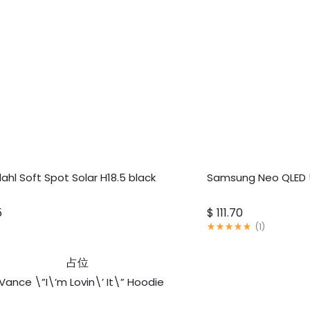
hl Soft Spot Solar H18.5 black
Samsung Neo QLED
5
$
111.70
评
(
1
)
分
5.00
满
分
5
Vance \”I\’m Lovin\’ It\” Hoodie
分