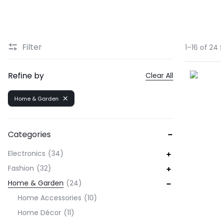
Filter
1–16 of 2
Refine by
Clear All
Home & Garden
Categories
Electronics
34
Fashion
32
Home & Garden
24
Home Accessories
10
Home Décor
11