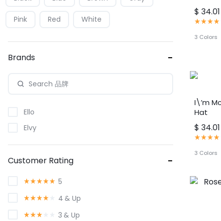
$
34.01
Pink
Red
White
评
分
4.00
3 Colors
满
分
Brands
5
分
I\’m M
Ello
Hat
$
34.01
Elvy
评
分
4.00
3 Colors
Customer Rating
满
分
5
评
5
分
分
5
评
4
& Up
满
分
分
4
评
3
& Up
5
满