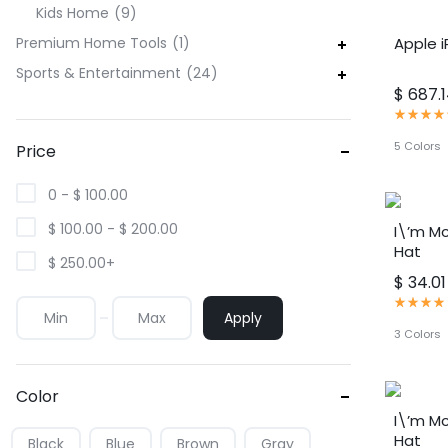
Kids Home
9
Apple i
Premium Home Tools
1
Sports & Entertainment
24
$
687.
评
分
5.00
5 Colors
Price
满
分
5
0 -
$
100.00
分
$
100.00
-
$
200.00
I\’m M
Hat
$
250.00
+
$
34.01
评
Apply
分
4.00
3 Colors
满
分
5
分
Color
I\’m M
Hat
Black
Blue
Brown
Gray