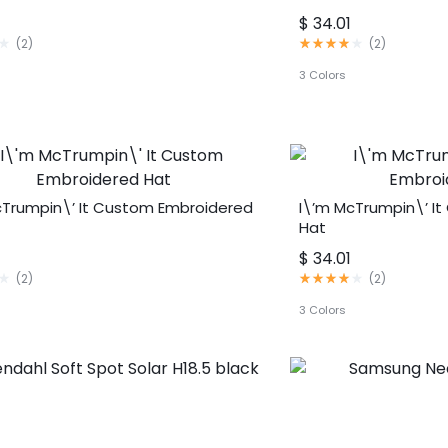
$
34.01
评
(
2
)
(
2
)
分
4.00
3 Colors
满
分
5
分
cTrumpin\’ It Custom Embroidered
I\’m McTrumpin\’ I
Hat
$
34.01
评
(
2
)
(
2
)
分
4.00
3 Colors
满
分
5
分