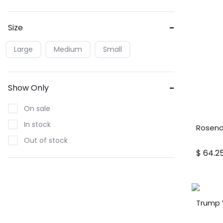
分
分
分
3
5
满
分
分
Size
5
分
Large
Medium
Small
Show Only
On sale
In stock
Rosenda
Out of stock
$
64.2
Trump 