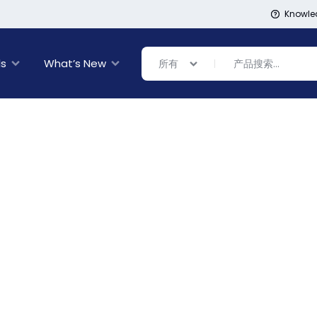
Knowle
ls
What’s New
所有
Banner Link
Banner Link
inal Sale
rance
ing
s
ware + Table Linens
day Decor
Power Couple
Sleep Better
Explore Now
Explore Now