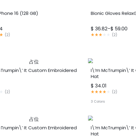
Phone 16 (128 GB)
Bionic Gloves RelaxG
价
14
$
36.82
–
$
59.00
格
评
(
2
)
(
2
)
分
范
3.00
围：
满
分
$ 36.82
5
至
分
$ 59.00
cTrumpin\’ It Custom Embroidered
I\’m McTrumpin\’ I
Hat
$
34.01
评
(
2
)
(
2
)
分
4.00
3 Colors
满
分
5
分
cTrumpin\’ It Custom Embroidered
I\’m McTrumpin\’ I
Hat