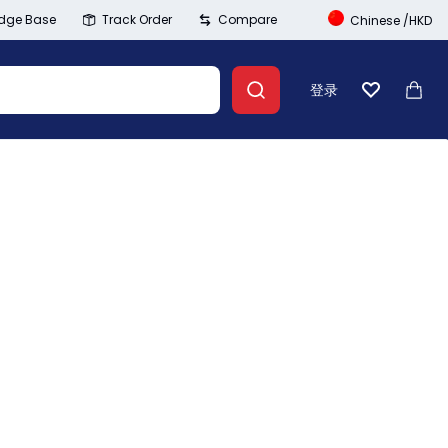
dge Base
Track Order
Compare
Chinese
/
HKD
登录
心愿单
大车
Banner Link
登录
创建账号
Wishlist
Summer Beauty
Compare
Explore Now
Track Order