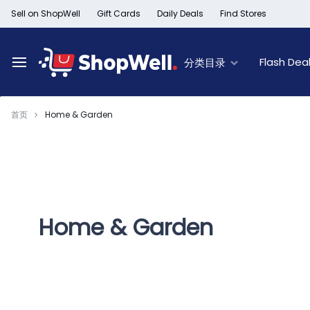
跳
Sell on ShopWell
Gift Cards
Daily Deals
Find Stores
过
内
容
Flash Dea
分类目录
首页
Home & Garden
Deal of the Day
New Arrivals
Top Deals
Limited Time Offer
Furniture New Arrivals
60% Off & Over – F
Black Friday Sale
Women's New Arrivals
Extra 30% off Clea
Member Offers
Kid's New Arrivals
Up to 50% off Light
Outlet
Men's New Arrivals
50% off Baby seat
Home & Garden
Beauty New Arrivals
50% off Trays, Bar
Home New Arrivals
Up to 50% off Holi
Health & Wellness
Black History Month