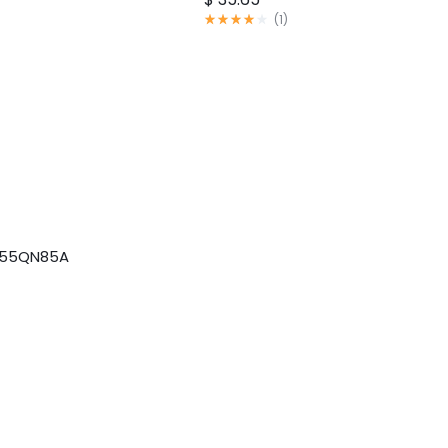
评
(
1
)
分
4.00
满
分
5
分
 55QN85A