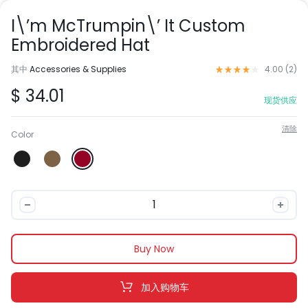
I\’m McTrumpin\’ It Custom
Embroidered Hat
评级
4.00
/ 5，已有
1
位
其中
Accessories & Supplies
4.00 (
2
)
$
34.01
现货供应
清除
Color
I\'m
McTrumpin\'
It
Custom
Buy Now
Embroidered
Hat
加入购物车
数