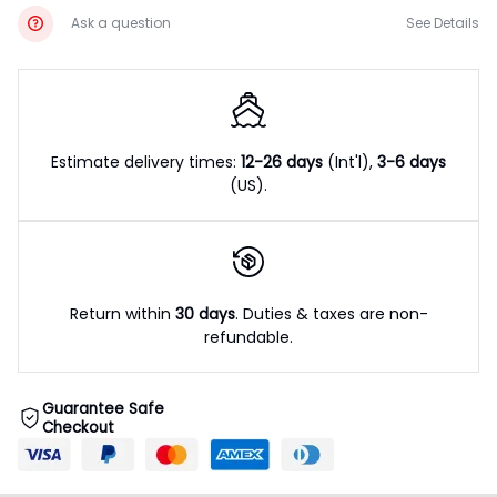
Ask a question
See Details
Estimate delivery times:
12-26 days
(Int'l),
3-6 days
(US).
Return within
30 days
. Duties & taxes are non-
refundable.
Guarantee Safe
Checkout