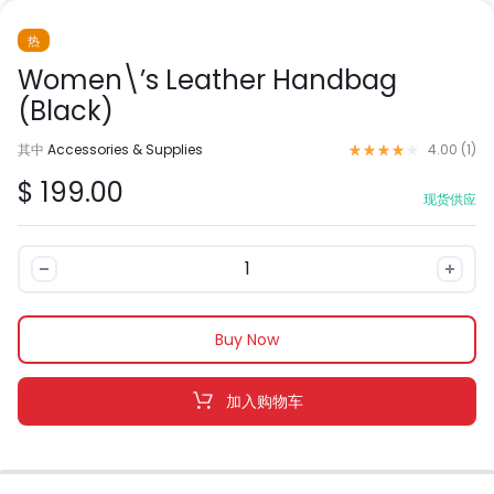
热
Women\’s Leather Handbag
(Black)
评级
4.00
/ 5，已有
1
位
其中
Accessories & Supplies
4.00 (
1
)
$
199.00
现货供应
Women\'s
Leather
Handbag
(Black)
Buy Now
数
量
加入购物车