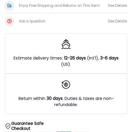
Enjoy Free Shipping and Returns on This Item!
See Details
Ask a question
See Details
Estimate delivery times:
12-26 days
(Int'l),
3-6 days
(US).
Return within
30 days
. Duties & taxes are non-
refundable.
Guarantee Safe
Checkout